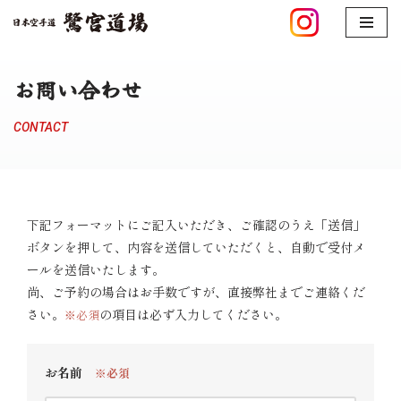
コ
ン
お問い合わせ
テ
ン
CONTACT
ツ
へ
ス
キ
下記フォーマットにご記入いただき、ご確認のうえ「送信」
ッ
ボタンを押して、内容を送信していただくと、自動で受付メ
プ
ールを送信いたします。
尚、ご予約の場合はお手数ですが、直接弊社までご連絡くだ
さい。
の項目は必ず入力してください。
※必須
お名前
※必須